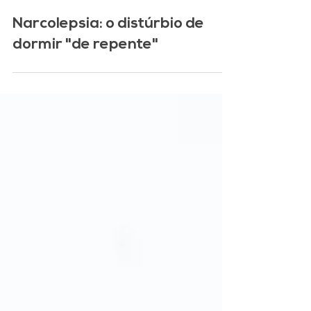
João Lucas Amaral
15 de jul. de 2019
4 min de leitura
Narcolepsia: o distúrbio de
dormir "de repente"