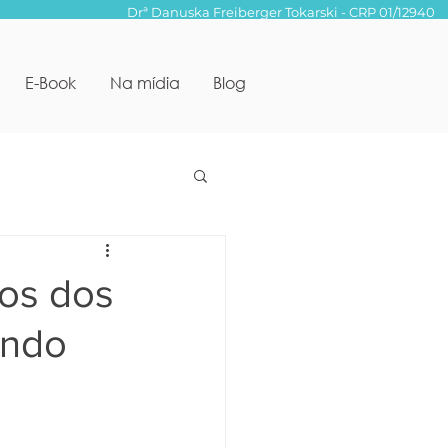
Drª Danuska Freiberger Tokarski - CRP 01/12940
E-Book
Na mídia
Blog
cos dos
indo