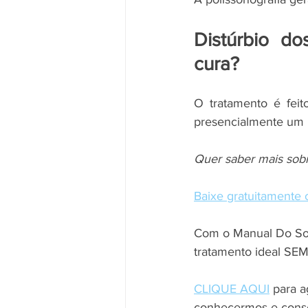
Distúrbio d
cura? 
O tratamento é feit
presencialmente um n
Quer saber mais sobr
Baixe gratuitament
Com o Manual Do Sono
tratamento ideal S
CLIQUE AQUI
 para 
conhecermos e conse