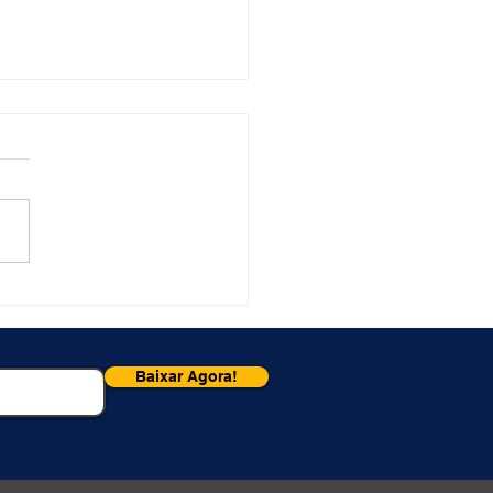
lepsia: o distúrbio de
ir "de repente"
Baixar Agora!