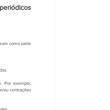
eriódicos 
dos. 
. Por exemplo, 
/ou contrações 
MPM  