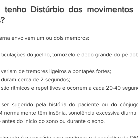
tenho Distúrbio dos movimentos p
?
erna envolvem um ou dois membros: 
s variam de tremores ligeiros a pontapés fortes; 
os duram cerca de 2 segundos; 
os são rítmicos e repetitivos e ocorrem a cada 20-40 segun
ser sugerido pela história do paciente ou do cônjuge
normalmente têm insônia, sonolência excessiva diurna e
antes do início do sono ou durante o sono. 
ralmente é necessária para confirmar o diagnóstico de D