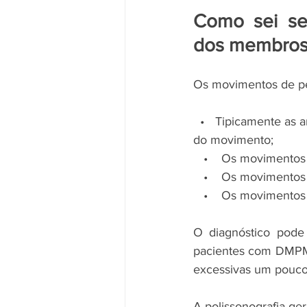
Como sei se 
dos membros
Os movimentos de p
  •   Tipicamente as articulações do joelho, tornozelo e dedo grande do pé dobram como parte 
do movimento; 
   •    Os movimento
   •    Os moviment
   •    Os moviment
O diagnóstico pode 
pacientes com DMPM 
excessivas um pouco 
A polissonografia ge