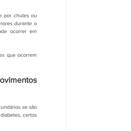
 por chutes ou 
iores durante o 
de ocorrer em 
es que ocorrem 
vimentos 
ndários se são 
iabetes, certos 