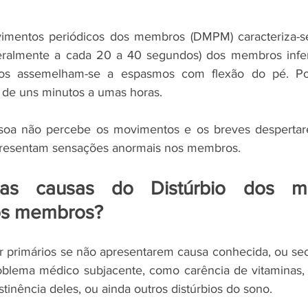
imentos periódicos dos membros (DMPM) caracteriza-se
(geralmente a cada 20 a 40 segundos) dos membros infer
os assemelham-se a espasmos com flexão do pé. Po
 de uns minutos a umas horas. 
soa não percebe os movimentos e os breves despertar
resentam sensações anormais nos membros. 
as causas do Distúrbio dos mo
os membros?
rimários se não apresentarem causa conhecida, ou secu
blema médico subjacente, como carência de vitaminas, d
inência deles, ou ainda outros distúrbios do sono. 