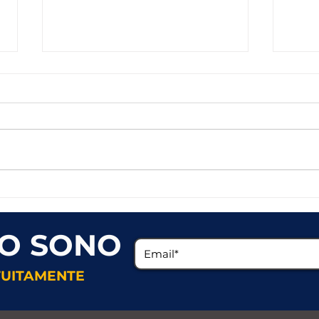
Síndrome das Pernas
Narco
Inquietas
dorm
O SONO
TUITAMENTE