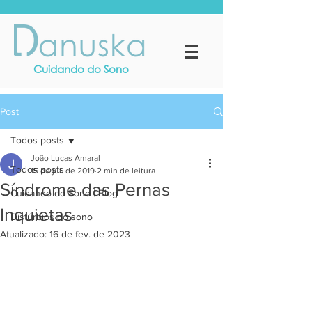
Cuidando do Sono
Post
Todos posts
João Lucas Amaral
Todos posts
15 de jul. de 2019
2 min de leitura
Síndrome das Pernas
Cuidando do Sono | Blog
Inquietas
Distúrbios do sono
Atualizado:
16 de fev. de 2023