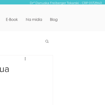
Drª Danuska Freiberger Tokarski - CRP 01/12940
E-Book
Na mídia
Blog
ua