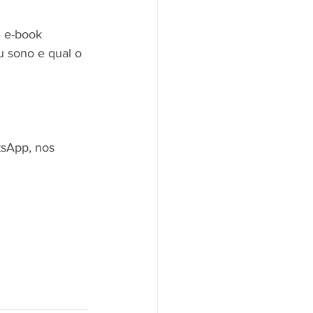
m e-book 
u sono e qual o 
sApp, nos 