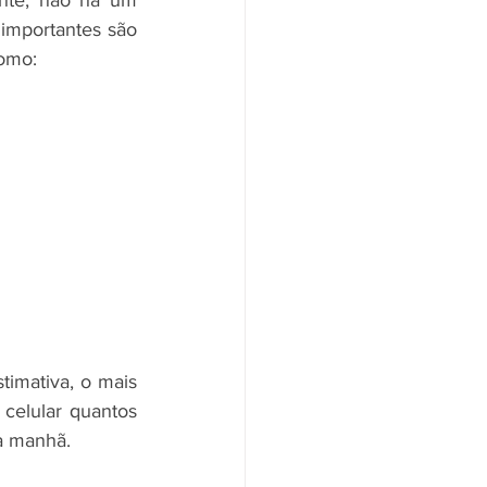
importantes são 
como:
mativa, o mais 
celular quantos 
la manhã.