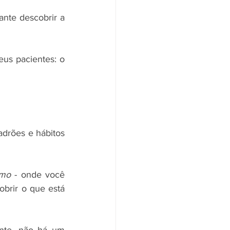
nte descobrir a 
s pacientes: o 
drões e hábitos 
smo
 - onde você 
brir o que está 
nte, não há um 