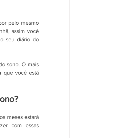
por pelo mesmo 
hã, assim você 
 seu diário do 
do sono. O mais 
m que você está 
sono? 
os meses estará 
zer com essas 