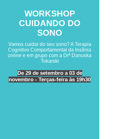
WORKSHOP
CUIDANDO DO
SONO
Vamos cuidar do seu sono? A Terapia
Cognitivo Comportamental da Insônia
online e em grupo com a Drª Danuska
Tokarski
De 29 de setembro a 03 de
novembro - Terças-feira às 19h30