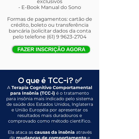
exclusivos
- E-Book Manual do Sono
Formas de pagamentos: cartão de
crédito, boleto ou transferência
bancária (solicitar dados da conta
pelo telefone (61) 9
9623-2704
FAZER INSCRIÇÃO AGORA
O que é TCC-i? ✅
A
Terapia Cognitivo Comportamental
para Insônia (TCC-i)
é o tratamento
para insônia mais indicado pelo sistema
de saúde dos Estados Unidos, Inglaterra
e União Européia por apresentar os
resultados mais duradouros e
comprovado como método científico.
Ela ataca as
causas da insônia
através
de
mudanças de comportamento
e